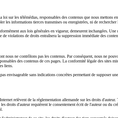
la loi sur les télémédias, responsables des contenus que nous mettons en l
 les informations tierces transmises ou enregistrées, ni de rechercher les
 conformément aux lois générales en vigueur, demeurent inchangées. Une r
e de violations de droits entraînera la suppression immédiate des conte
s dont nous ne contrôlons pas les contenus. Par conséquent, nous ne pouv
sponsables des contenus de ces pages. La conformité légale des sites mis 
s liens.
s pas envisageable sans indications concrètes permettant de supposer u
 Internet relèvent de la réglementation allemande sur les droits d'auteur
r les droits d'auteur requièrent le consentement écrit de l'auteur ou du 
l.