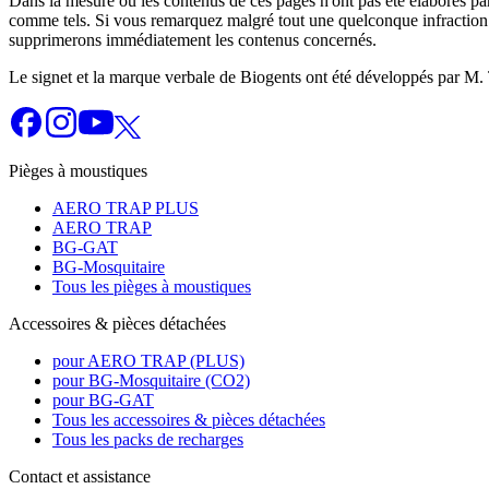
Dans la mesure où les contenus de ces pages n'ont pas été élaborés par 
comme tels. Si vous remarquez malgré tout une quelconque infraction a
supprimerons immédiatement les contenus concernés.
Le signet et la marque verbale de Biogents ont été développés par M. 
Pièges à moustiques
AERO TRAP PLUS
AERO TRAP
BG-GAT
BG-Mosquitaire
Tous les pièges à moustiques
Accessoires & pièces détachées
pour AERO TRAP (PLUS)
pour BG-Mosquitaire (CO2)
pour BG-GAT
Tous les accessoires & pièces détachées
Tous les packs de recharges
Contact et assistance