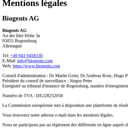
Mentions légales
Biogents AG
Biogents AG
An der Irler Höhe 3a
93055 Regensburg
Allemagne
Tel:
+49 941 9458330
E-Mail:
info@biogents.com
Web:
https://www.biogents.com
Conseil d'administration : Dr Martin Geier, Dr Andreas Rose, Hugo P
Président du conseil de surveillance : Jürgen Peter
Enregistré au tribunal d'instance de Regensburg, numéro d'enregist
Numéro de TVA : DE228252058
La Commission européenne met à disposition une plateforme de résolut
Vous trouverez notre adresse e-mail dans les mentions légales.
Nous ne participons pas au règlement des différends en ligne auprès d