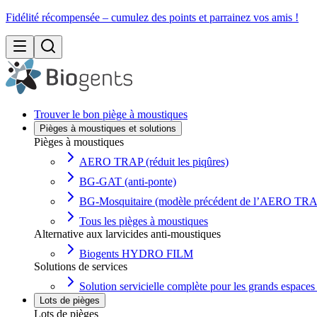
Fidélité récompensée –
cumulez des points et parrainez vos amis
!
Trouver le bon piège à moustiques
Pièges à moustiques et solutions
Pièges à moustiques
AERO TRAP (réduit les piqûres)
BG-GAT (anti-ponte)
BG-Mosquitaire (modèle précédent de l’AERO TR
Tous les pièges à moustiques
Alternative aux larvicides anti-moustiques
Biogents HYDRO FILM
Solutions de services
Solution servicielle complète pour les grands espaces 
Lots de pièges
Lots de pièges