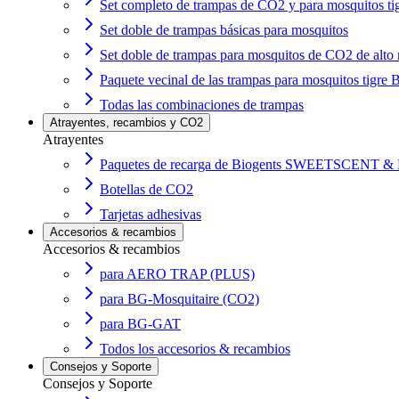
Set completo de trampas de CO2 y para mosquitos ti
Set doble de trampas básicas para mosquitos
Set doble de trampas para mosquitos de CO2 de alto
Paquete vecinal de las trampas para mosquitos tigr
Todas las combinaciones de trampas
Atrayentes, recambios y CO2
Atrayentes
Paquetes de recarga de Biogents SWEETSCENT & 
Botellas de CO2
Tarjetas adhesivas
Accesorios & recambios
Accesorios & recambios
para AERO TRAP (PLUS)
para BG-Mosquitaire (CO2)
para BG-GAT
Todos los accesorios & recambios
Consejos y Soporte
Consejos y Soporte