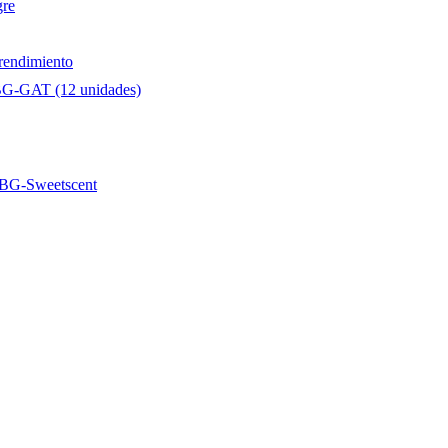
gre
 rendimiento
e BG-GAT (12 unidades)
BG-Sweetscent