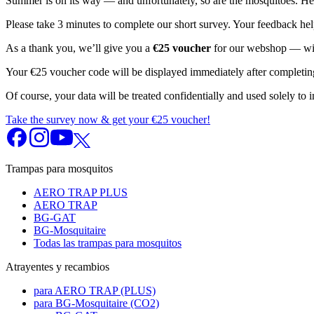
Summer is on its way — and unfortunately, so are the mosquitoes. H
Please take 3 minutes to complete our short survey. Your feedback hel
As a thank you, we’ll give you a
€25 voucher
for our webshop — w
Your €25 voucher code will be displayed immediately after completin
Of course, your data will be treated confidentially and used solely to
Take the survey now & get your €25 voucher!
Trampas para mosquitos
AERO TRAP PLUS
AERO TRAP
BG-GAT
BG-Mosquitaire
Todas las trampas para mosquitos
Atrayentes y recambios
para AERO TRAP (PLUS)
para BG-Mosquitaire (CO2)