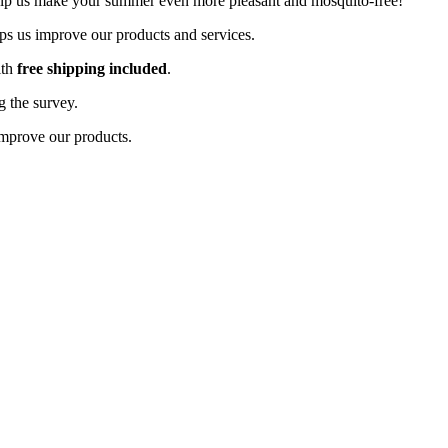
elp us make your summer even more pleasant and mosquito-free!
ps us improve our products and services.
ith
free shipping included
.
g the survey.
 improve our products.