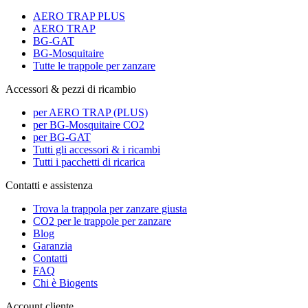
AERO TRAP PLUS
AERO TRAP
BG-GAT
BG-Mosquitaire
Tutte le trappole per zanzare
Accessori & pezzi di ricambio
per AERO TRAP (PLUS)
per BG-Mosquitaire CO2
per BG-GAT
Tutti gli accessori & i ricambi
Tutti i pacchetti di ricarica
Contatti e assistenza
Trova la trappola per zanzare giusta
CO2 per le trappole per zanzare
Blog
Garanzia
Contatti
FAQ
Chi è Biogents
Account cliente