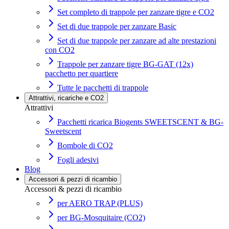
Set completo di trappole per zanzare tigre e CO2
Set di due trappole per zanzare Basic
Set di due trappole per zanzare ad alte prestazioni
con CO2
Trappole per zanzare tigre BG-GAT (12x)
pacchetto per quartiere
Tutte le pacchetti di trappole
Attrattivi, ricariche e CO2
Attrattivi
Pacchetti ricarica Biogents SWEETSCENT & BG-
Sweetscent
Bombole di CO2
Fogli adesivi
Blog
Accessori & pezzi di ricambio
Accessori & pezzi di ricambio
per AERO TRAP (PLUS)
per BG-Mosquitaire (CO2)