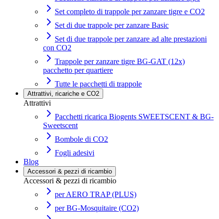
Set completo di trappole per zanzare tigre e CO2
Set di due trappole per zanzare Basic
Set di due trappole per zanzare ad alte prestazioni
con CO2
Trappole per zanzare tigre BG-GAT (12x)
pacchetto per quartiere
Tutte le pacchetti di trappole
Attrattivi, ricariche e CO2
Attrattivi
Pacchetti ricarica Biogents SWEETSCENT & BG-
Sweetscent
Bombole di CO2
Fogli adesivi
Blog
Accessori & pezzi di ricambio
Accessori & pezzi di ricambio
per AERO TRAP (PLUS)
per BG-Mosquitaire (CO2)